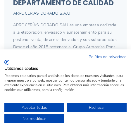
DEPARTAMENTO DE CALIDAD
ARROCERIAS DORADO S.A.U
ARROCERÍAS DORADO SAU es una empresa dedicada
a la elaboración, envasado y almacenamiento para su
posterior venta, de arroz, derivados y sus subproductos.
Desde el año 2015 pertenece al Grupo Arrocerias Pons.
Equipada con los equipos necesarios en materia de
Política de privacidad
proceso y envasado, con el fin de ofrecer un producto
Utilizamos cookies
seguro, de alta calidad, y que garantice la plena
satisfacción del cliente, con un co...
Podemos colocarlos para el análisis de los datos de nuestros visitantes, para
mejorar nuestro sitio web, mostrar contenido personalizado y brindarle una
excelente experiencia en el sitio web. Para obtener más información sobre las
cookies que utilizamos, abra la configuración.
Aceptar todas
Rechazar
PRÁCTICAS EXTRACURRICULARES
No, modificar
DATA CENTER OPERATIONS