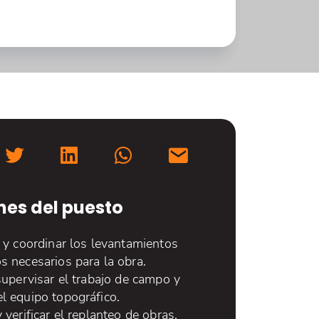
nes del puesto
r y coordinar los levantamientos
s necesarios para la obra.
 supervisar el trabajo de campo y
l equipo topográfico.
y verificar el replanteo de obras,