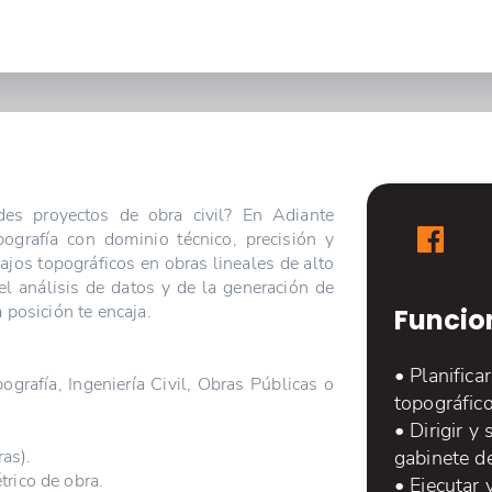
des proyectos de obra civil? En Adiante
pografía con dominio técnico, precisión y
bajos topográficos en obras lineales de alto
el análisis de datos y de la generación de
 posición te encaja.
Funcio
• Planifica
ografía, Ingeniería Civil, Obras Públicas o
topográfico
• Dirigir y
ras).
gabinete de
rico de obra.
• Ejecutar 