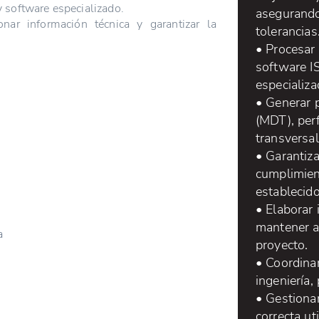
 software especializado.
asegurando
nar información técnica y garantizar la
tolerancias
• Procesar
software I
especializa
• Generar 
(MDT), perf
transversal
• Garantiza
cumplimien
establecido
• Elaborar 
mantener ac
a
proyecto.
• Coordina
ingeniería,
• Gestionar
correcta ut