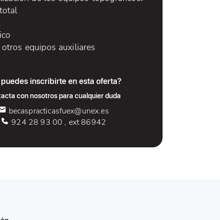
total
K
ico
 otros equipos auxiliares
puedes inscribirte en esta oferta?
acta con nosotros para cualquier duda
becaspracticasfuex@unex.es
924 28 93 00 , ext 86942