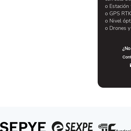
o Estación 
o GPS RT
o Nivel ópt
o Drones y
¿No 
Cont