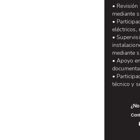
• Revisión 
mediante s
• Particip
eléctricos
• Supervis
instalacion
mediante s
• Apoyo en 
documentac
• Participa
técnico y 
¿No 
Cont