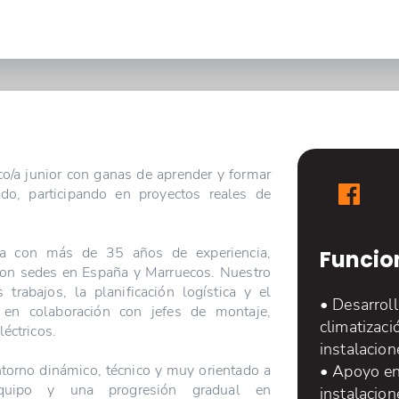
co/a junior con ganas de aprender y formar
do, participando en proyectos reales de
da con más de 35 años de experiencia,
Funcio
 con sedes en España y Marruecos. Nuestro
 trabajos, la planificación logística y el
• Desarrol
o en colaboración con jefes de montaje,
climatizaci
léctricos.
instalacio
ntorno dinámico, técnico y muy orientado a
• Apoyo en 
quipo y una progresión gradual en
instalacion