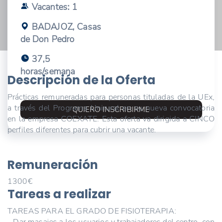
Vacantes: 1
BADAJOZ, Casas
de Don Pedro
37,5
horas/semana
Descripción de la Oferta
Prácticas remuneradas para personas tituladas de la UEx,
a través del Programa Unirural en su nueva convocatoria
QUIERO INSCRIBIRME
en la empresa COEXATE. Esta oferta va dirigida a CINCO
perfiles diferentes para cubrir una vacante.
Remuneración
1300€
Tareas a realizar
TAREAS PARA EL GRADO DE FISIOTERAPIA:
- Dar masajes a los usuarios y trabajadores del centro, con