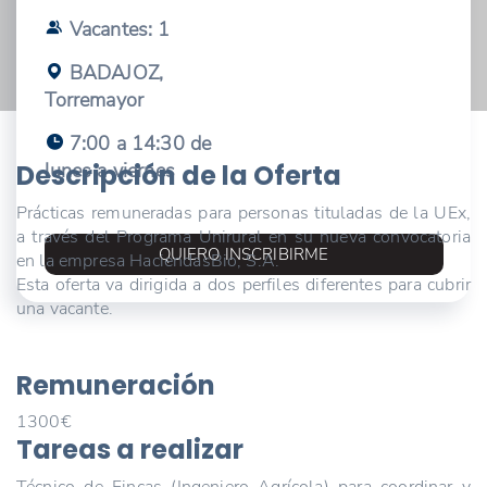
Vacantes: 1
BADAJOZ,
Torremayor
7:00 a 14:30 de
lunes a viernes
Descripción de la Oferta
Prácticas remuneradas para personas tituladas de la UEx,
a través del Programa Unirural en su nueva convocatoria
QUIERO INSCRIBIRME
en la empresa HaciendasBio, S.A.
Esta oferta va dirigida a dos perfiles diferentes para cubrir
una vacante.
Remuneración
1300€
Tareas a realizar
Técnico de Fincas (Ingeniero Agrícola) para coordinar y