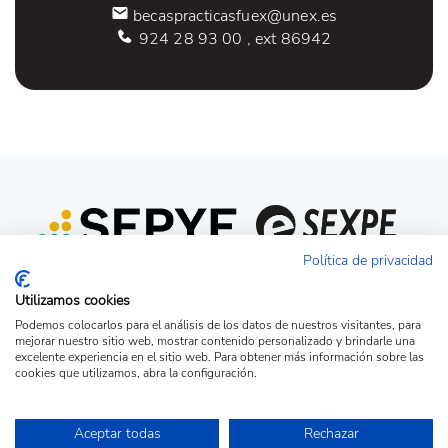
becaspracticasfuex@unex.es
924 28 93 00 , ext 86942
Política de privacidad
Utilizamos cookies
Podemos colocarlos para el análisis de los datos de nuestros visitantes, para
mejorar nuestro sitio web, mostrar contenido personalizado y brindarle una
excelente experiencia en el sitio web. Para obtener más información sobre las
cookies que utilizamos, abra la configuración.
Acceso candidato
Acceso empresa
Ver Ofertas
Aceptar todas
Rechazar