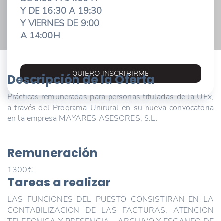
Y DE 16:30 A 19:30
Y VIERNES DE 9:00
A 14:00H
QUIERO INSCRIBIRME
Descripción de la Oferta
Prácticas remuneradas para personas tituladas de la UEx,
a través del Programa Unirural en su nueva convocatoria
en la empresa MAYARES ASESORES, S.L.
Remuneración
1300€
Tareas a realizar
LAS FUNCIONES DEL PUESTO CONSISTIRAN EN LA
CONTABILIZACION DE LAS FACTURAS, ATENCION
TELEFONICA Y PRESENCIAL, ARCHIVO Y ESCANEO DE