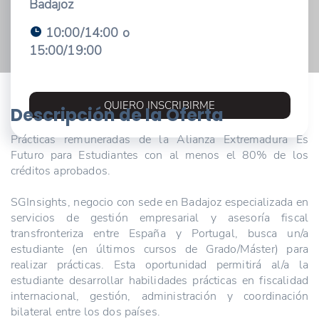
Badajoz
10:00/14:00 o
15:00/19:00
QUIERO INSCRIBIRME
Descripción de la Oferta
Prácticas remuneradas de la Alianza Extremadura Es
Futuro para Estudiantes con al menos el 80% de los
créditos aprobados.
SGInsights, negocio con sede en Badajoz especializada en
servicios de gestión empresarial y asesoría fiscal
transfronteriza entre España y Portugal, busca un/a
estudiante (en últimos cursos de Grado/Máster) para
realizar prácticas. Esta oportunidad permitirá al/a la
estudiante desarrollar habilidades prácticas en fiscalidad
internacional, gestión, administración y coordinación
bilateral entre los dos países.