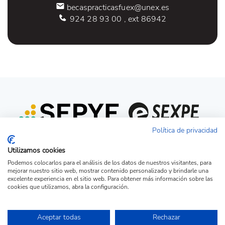
becaspracticasfuex@unex.es
924 28 93 00 , ext 86942
Política de privacidad
Utilizamos cookies
Podemos colocarlos para el análisis de los datos de nuestros visitantes, para
mejorar nuestro sitio web, mostrar contenido personalizado y brindarle una
excelente experiencia en el sitio web. Para obtener más información sobre las
cookies que utilizamos, abra la configuración.
Acceso candidato
Acceso empresa
Ver Ofertas
Aceptar todas
Rechazar