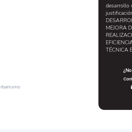
desarrollo
justificaci
DESARRO
MEJORA DE
REALIZAC
EFICIENCI
TÉCNICA 
¿No 
Cont
Urbanismo