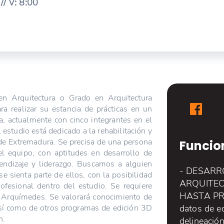
// V: 8:00
en Arquitectura o Grado en Arquitectura
ra realizar su estancia de prácticas en un
a, actualmente con cinco integrantes en el
 estudio está dedicado a la rehabilitación y
 de Extremadura. Se precisa de una persona
Funcio
l equipo, con aptitudes en desarrollo de
endizaje y liderazgo. Buscamos a alguien
- DESARR
se sienta parte de ellos, con la posibilidad
ARQUITEC
ofesional dentro del estudio. Se requiere
HASTA PR
o Arquímedes. Se valorará conocimiento de
como de otros programas de edición 3D
datos de ed
n.
delineació