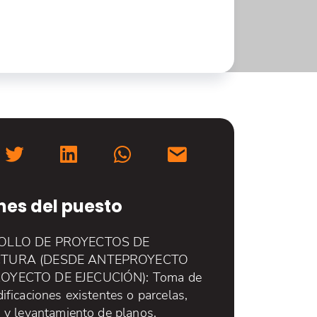
nes del puesto
OLLO DE PROYECTOS DE
TURA (DESDE ANTEPROYECTO
OYECTO DE EJECUCIÓN): Toma de
ificaciones existentes o parcelas,
n y levantamiento de planos,