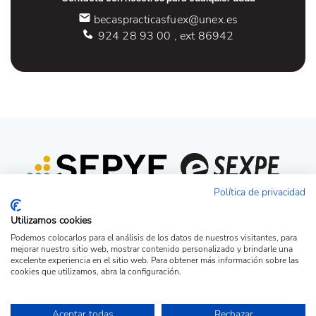
becaspracticasfuex@unex.es
924 28 93 00 , ext 86942
Política de privacidad
Utilizamos cookies
Podemos colocarlos para el análisis de los datos de nuestros visitantes, para
mejorar nuestro sitio web, mostrar contenido personalizado y brindarle una
excelente experiencia en el sitio web. Para obtener más información sobre las
cookies que utilizamos, abra la configuración.
Acceso candidato
Acceso empresa
Ver Ofertas
Aceptar todas
Rechazar