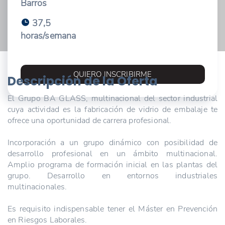
Barros
37,5
horas/semana
QUIERO INSCRIBIRME
Descripción de la Oferta
El Grupo BA GLASS, multinacional del sector industrial
cuya actividad es la fabricación de vidrio de embalaje te
ofrece una oportunidad de carrera profesional.
Incorporación a un grupo dinámico con posibilidad de
desarrollo profesional en un ámbito multinacional.
Amplio programa de formación inicial en las plantas del
grupo. Desarrollo en entornos industriales
multinacionales.
Es requisito indispensable tener el Máster en Prevención
en Riesgos Laborales.