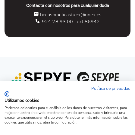
Contacta con nosotros para cualquier duda
becaspracticasfuex@unex.es
924 28 93 00 , ext 86942
Política de privacidad
Utilizamos cookies
Podemos colocarlos para el análisis de los datos de nuestros visitantes, para
mejorar nuestro sitio web, mostrar contenido personalizado y brindarle una
excelente experiencia en el sitio web. Para obtener más información sobre las
cookies que utilizamos, abra la configuración.
Acceso candidato
Acceso empresa
Ver Ofertas