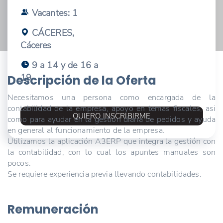
Vacantes: 1
CÁCERES,
Cáceres
9 a 14 y de 16 a
19
Descripción de la Oferta
Necesitamos una persona como encargada de la
contabilidad de la empresa, apoyo en temas fiscales, asi
QUIERO INSCRIBIRME
como para ayudar en la gestión diaria de pedidos y ayuda
en general al funcionamiento de la empresa.
Utilizamos la aplicación A3ERP que integra la gestión con
la contabilidad, con lo cual los apuntes manuales son
pocos.
Se requiere experiencia previa llevando contabilidades.
Remuneración